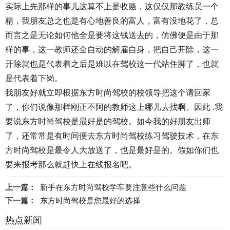
实际上先那样的事儿这算不上是收赂，这仅仅那教练员一个
精，我朋友总之也是有心地善良的富人，富有没地花了，总
而言之是无论如何他全是要将这钱送去的，仿佛便是由于那
样的事，这一教师还全自动的解雇自身，把自己开除，这一
开除就也是代表着之后是难以在驾校这一代站住脚了，也就
是代表着下岗。
我朋友好就立即根据东方时尚驾校的校领导把这个请回家
了，你们说像那样刚正不阿的教师这上哪儿去找啊。因此 .我
要说东方时尚驾校是最好是的驾校。如今我的好朋友出师
了，还常常是有时间便去东方时尚驾校练习驾驶技术，在东
方时尚驾校是最令人大放送了，也是最好是的。假如你们也
要来报考那么就赶快上在线报名吧。
上一篇：
新手在东方时尚驾校学车要注意些什么问题
下一篇：
东方时尚驾校是您最好的选择
热点新闻