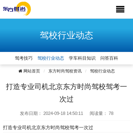
驾校行业动态
驾考技巧
驾校行业动态
学车科目知识
问答百科
网站首页
东方时尚驾校资讯
驾校行业动态
打造专业司机北京东方时尚驾校驾考一
次过
发布日期：
2024-09-18 14:50:11
阅读量：
78
打造专业司机北京东方时尚驾校驾考一次过