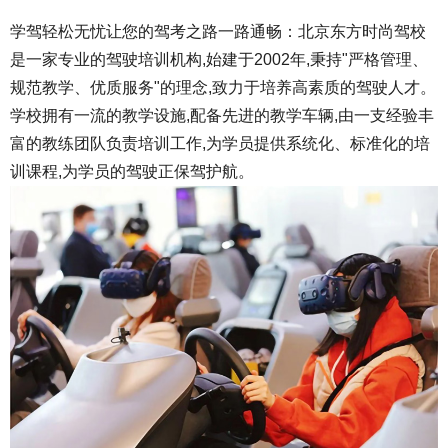
学驾轻松无忧让您的驾考之路一路通畅：北京东方时尚驾校
是一家专业的驾驶培训机构,始建于2002年,秉持"严格管理、
规范教学、优质服务"的理念,致力于培养高素质的驾驶人才。
学校拥有一流的教学设施,配备先进的教学车辆,由一支经验丰
富的教练团队负责培训工作,为学员提供系统化、标准化的培
训课程,为学员的驾驶正保驾护航。